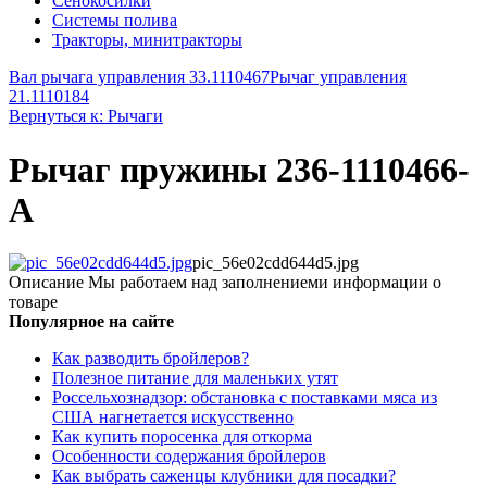
Сенокосилки
Системы полива
Тракторы, минитракторы
Вал рычага управления 33.1110467
Рычаг управления
21.1110184
Вернуться к: Рычаги
Рычаг пружины 236-1110466-
А
pic_56e02cdd644d5.jpg
Описание
Мы работаем над заполнениеми информации о
товаре
Популярное на сайте
Как разводить бройлеров?
Полезное питание для маленьких утят
Россельхознадзор: обстановка с поставками мяса из
США нагнетается искусственно
Как купить поросенка для откорма
Особенности содержания бройлеров
Как выбрать саженцы клубники для посадки?