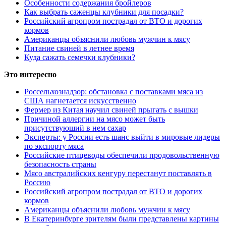
Особенности содержания бройлеров
Как выбрать саженцы клубники для посадки?
Российский агропром пострадал от ВТО и дорогих
кормов
Американцы объяснили любовь мужчин к мясу
Питание свиней в летнее время
Куда сажать семечки клубники?
Это интересно
Россельхознадзор: обстановка с поставками мяса из
США нагнетается искусственно
Фермер из Китая научил свиней прыгать с вышки
Причиной аллергии на мясо может быть
присутствуюший в нем сахар
Эксперты: у России есть шанс выйти в мировые лидеры
по экспорту мяса
Российские птицеводы обеспечили продовольственную
безопасность страны
Мясо австралийских кенгуру перестанут поставлять в
Россию
Российский агропром пострадал от ВТО и дорогих
кормов
Американцы объяснили любовь мужчин к мясу
В Екатеринбурге зрителям были представлены картины