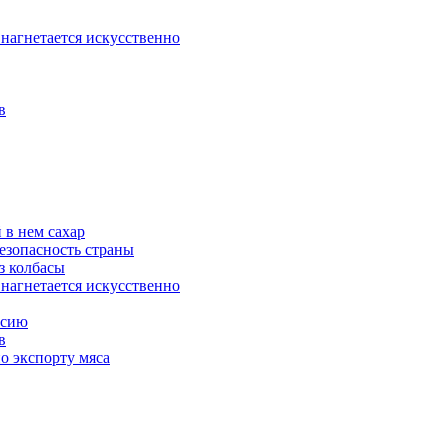
 нагнетается искусственно
в
 в нем сахар
езопасность страны
з колбасы
 нагнетается искусственно
ссию
в
о экспорту мяса