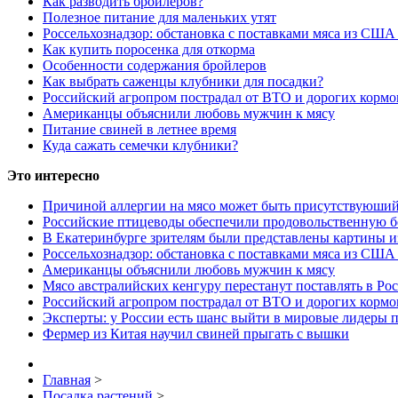
Как разводить бройлеров?
Полезное питание для маленьких утят
Россельхознадзор: обстановка с поставками мяса из США
Как купить поросенка для откорма
Особенности содержания бройлеров
Как выбрать саженцы клубники для посадки?
Российский агропром пострадал от ВТО и дорогих кормо
Американцы объяснили любовь мужчин к мясу
Питание свиней в летнее время
Куда сажать семечки клубники?
Это интересно
Причиной аллергии на мясо может быть присутствуюший
Российские птицеводы обеспечили продовольственную б
В Екатеринбурге зрителям были представлены картины и
Россельхознадзор: обстановка с поставками мяса из США
Американцы объяснили любовь мужчин к мясу
Мясо австралийских кенгуру перестанут поставлять в Ро
Российский агропром пострадал от ВТО и дорогих кормо
Эксперты: у России есть шанс выйти в мировые лидеры п
Фермер из Китая научил свиней прыгать с вышки
Главная
>
Посадка растений
>