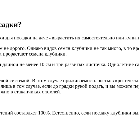
садки?
и для посадки на даче - вырастить их самостоятельно или купит
м не дорого. Однако видов семян клубники не так много, в то 
м прорастают семена клубники.
 длиной не менее 10 см и три развитых листочка. Однолетние с
вой системой. В этом случае приживаемость ростков критически 
шь в том случае, если до грядки рукой подать, и вы можете пер
жно в стаканчиках с землей.
ений составляет 100%. Естественно, если посадку клубники вып
.