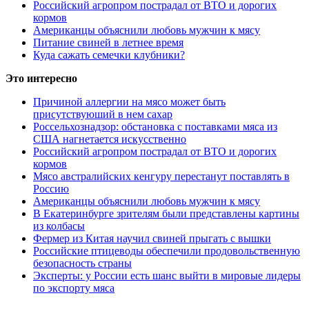
Российский агропром пострадал от ВТО и дорогих
кормов
Американцы объяснили любовь мужчин к мясу
Питание свиней в летнее время
Куда сажать семечки клубники?
Это интересно
Причиной аллергии на мясо может быть
присутствуюший в нем сахар
Россельхознадзор: обстановка с поставками мяса из
США нагнетается искусственно
Российский агропром пострадал от ВТО и дорогих
кормов
Мясо австралийских кенгуру перестанут поставлять в
Россию
Американцы объяснили любовь мужчин к мясу
В Екатеринбурге зрителям были представлены картины
из колбасы
Фермер из Китая научил свиней прыгать с вышки
Российские птицеводы обеспечили продовольственную
безопасность страны
Эксперты: у России есть шанс выйти в мировые лидеры
по экспорту мяса