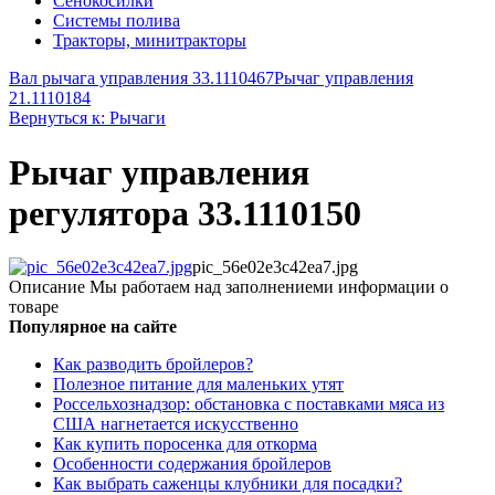
Сенокосилки
Системы полива
Тракторы, минитракторы
Вал рычага управления 33.1110467
Рычаг управления
21.1110184
Вернуться к: Рычаги
Рычаг управления
регулятора 33.1110150
pic_56e02e3c42ea7.jpg
Описание
Мы работаем над заполнениеми информации о
товаре
Популярное на сайте
Как разводить бройлеров?
Полезное питание для маленьких утят
Россельхознадзор: обстановка с поставками мяса из
США нагнетается искусственно
Как купить поросенка для откорма
Особенности содержания бройлеров
Как выбрать саженцы клубники для посадки?